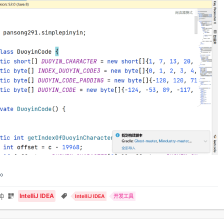
。
钟
IntelliJ IDEA
IntelliJ IDEA
开发工具