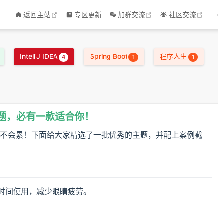
open in new window
open in new window
open
返回主站
专区更新
加群交流
社区交流
IntelliJ IDEA
Spring Boot
程序人生
4
1
1
EA主题，必有一款适合你！
不会累！下面给大家精选了一批优秀的主题，并配上案例截
适合长时间使用，减少眼睛疲劳。